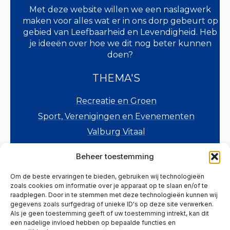
Met deze website willen we een naslagwerk
maken voor alles wat er in ons dorp gebeurt op
gebied van Leefbaarheid en Levendigheid. Heb
je ideeën over hoe we dit nog beter kunnen
doen?
THEMA'S
Recreatie en Groen
Sport, Verenigingen en Evenementen
Valburg Vitaal
Verkeer en Veiligheid
Beheer toestemming
Wonen en Voorzieningen
Om de beste ervaringen te bieden, gebruiken wij technologieën
Zorg, Welzijn en Onderwijs
zoals cookies om informatie over je apparaat op te slaan en/of te
Overig
raadplegen. Door in te stemmen met deze technologieën kunnen wij
gegevens zoals surfgedrag of unieke ID's op deze site verwerken.
HELP ONS MEE
Als je geen toestemming geeft of uw toestemming intrekt, kan dit
een nadelige invloed hebben op bepaalde functies en