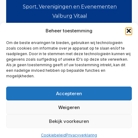
Sport, Verenigingen en Evenementen
Valburg Vitaal
Verkeer en Veiligheid
Beheer toestemming
Wonen en Voorzieningen
Om de beste ervaringen te bieden, gebruiken wij technologieën
Zorg, Welzijn en Onderwijs
zoals cookies om informatie over je apparaat op te slaan en/of te
Overig
raadplegen. Door in te stemmen met deze technologieën kunnen wij
gegevens zoals surfgedrag of unieke ID's op deze site verwerken.
Als je geen toestemming geeft of uw toestemming intrekt, kan dit
HELP ONS MEE
een nadelige invloed hebben op bepaalde functies en
mogelijkheden.
Meld je aan als vrijwilliger
Meld je initiatief aan
Accepteren
Meld je agenda-item aan
Weigeren
Privacyverklaring
Cookiebeleid
Bekijk voorkeuren
Cookiebeleid
Privacyverklaring