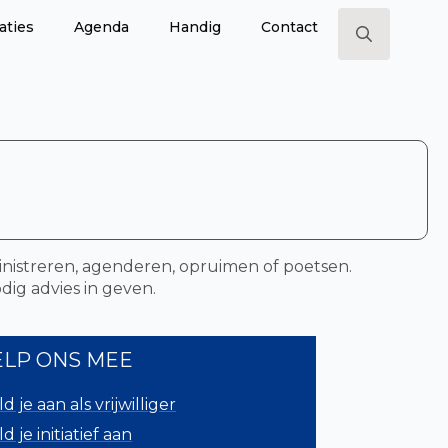
aties
Agenda
Handig
Contact
Search
for:
inistreren, agenderen, opruimen of poetsen.
dig advies in geven.
ELP ONS MEE
d je aan als vrijwilliger
d je initiatief aan