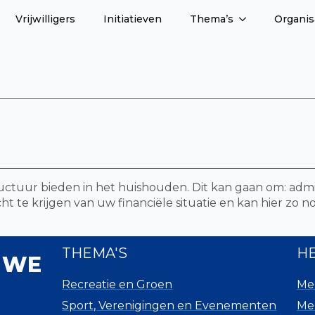
Vrijwilligers
Initiatieven
Thema’s
Organis
ructuur bieden in het huishouden. Dit kan gaan om: adm
 te krijgen van uw financiële situatie en kan hier zo no
THEMA'S
H
 WE
Recreatie en Groen
Mel
Sport, Verenigingen en Evenementen
Mel