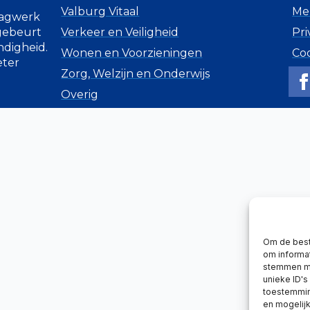
Valburg Vitaal
Me
lagwerk
 gebeurt
Verkeer en Veiligheid
Pri
ndigheid.
Wonen en Voorzieningen
Co
eter
Zorg, Welzijn en Onderwijs
Overig
Om de best
om informat
stemmen me
unieke ID's
toestemming
en mogelij