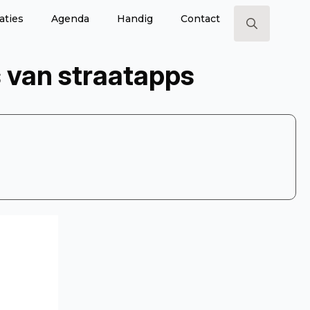
aties
Agenda
Handig
Contact
Search
for:
 van straatapps