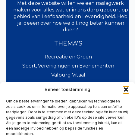
Met deze website willen we een naslagwerk
maken voor alles wat er in ons dorp gebeurt op
gebied van Leefbaarheid en Levendigheid. Heb
je ideeën over hoe we dit nog beter kunnen
doen?
THEMA'S
Recreatie en Groen
Sport, Verenigingen en Evenementen
Valburg Vitaal
Verkeer en Veiligheid
Beheer toestemming
Wonen en Voorzieningen
Om de beste ervaringen te bieden, gebruiken wij technologieën
Zorg, Welzijn en Onderwijs
zoals cookies om informatie over je apparaat op te slaan en/of te
Overig
raadplegen. Door in te stemmen met deze technologieën kunnen wij
gegevens zoals surfgedrag of unieke ID's op deze site verwerken.
Als je geen toestemming geeft of uw toestemming intrekt, kan dit
HELP ONS MEE
een nadelige invloed hebben op bepaalde functies en
mogelijkheden.