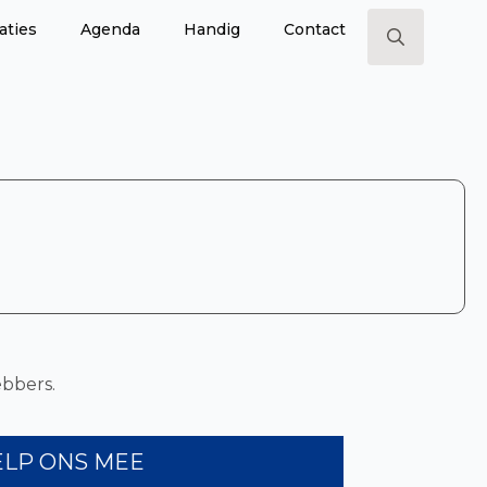
aties
Agenda
Handig
Contact
Search
for:
bbers.
ELP ONS MEE