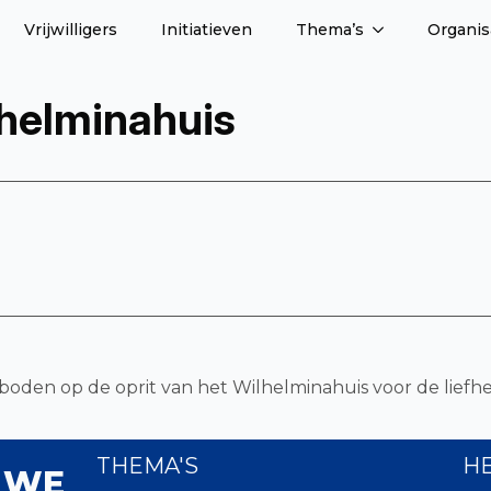
Vrijwilligers
Initiatieven
Thema’s
Organis
lhelminahuis
den op de oprit van het Wilhelminahuis voor de liefhe
THEMA'S
H
 WE