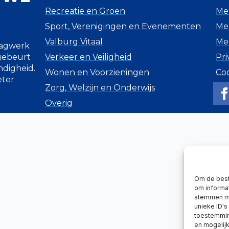
Recreatie en Groen
Mel
Sport, Verenigingen en Evenementen
Mel
Valburg Vitaal
Me
lagwerk
 gebeurt
Verkeer en Veiligheid
Pri
ndigheid.
Wonen en Voorzieningen
Co
eter
Zorg, Welzijn en Onderwijs
Overig
Om de best
om informat
stemmen me
unieke ID's
toestemming
en mogelij