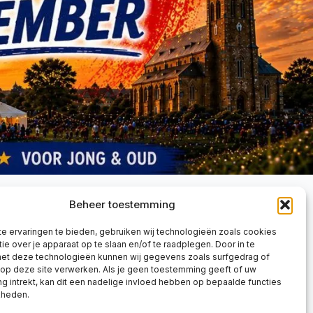
ELP ONS MEE
Beheer toestemming
e ervaringen te bieden, gebruiken wij technologieën zoals cookies
d je aan als vrijwilliger
ie over je apparaat op te slaan en/of te raadplegen. Door in te
d je initiatief aan
t deze technologieën kunnen wij gegevens zoals surfgedrag of
 op deze site verwerken. Als je geen toestemming geeft of uw
ld je agenda-item aan
 intrekt, kan dit een nadelige invloed hebben op bepaalde functies
kheden.
vacyverklaring