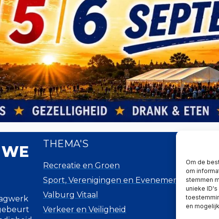
THEMA'S
H
 WE
Om de best
Recreatie en Groen
Mel
om informat
Sport, Verenigingen en Evenementen
Mel
stemmen me
unieke ID's
Valburg Vitaal
Me
toestemming
lagwerk
en mogelij
 gebeurt
Verkeer en Veiligheid
Pri