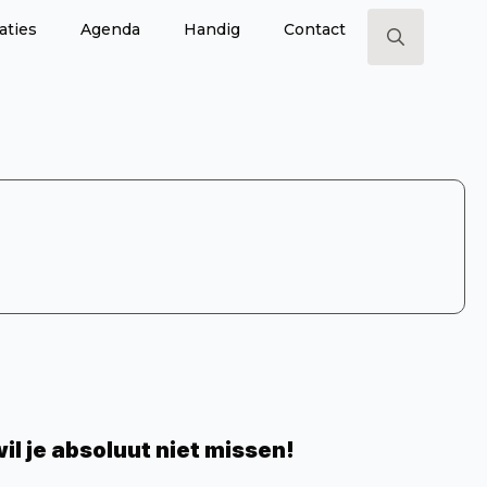
aties
Agenda
Handig
Contact
Search
for:
il je absoluut niet missen!