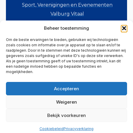
Sport, Verenigingen en Evenementen
Valburg Vitaal
Verkeer en Veiligheid
Beheer toestemming
Wonen en Voorzieningen
Om de beste ervaringen te bieden, gebruiken wij technologieën
Zorg, Welzijn en Onderwijs
zoals cookies om informatie over je apparaat op te slaan en/of te
Overig
raadplegen. Door in te stemmen met deze technologieën kunnen wij
gegevens zoals surfgedrag of unieke ID's op deze site verwerken.
Als je geen toestemming geeft of uw toestemming intrekt, kan dit
HELP ONS MEE
een nadelige invloed hebben op bepaalde functies en
mogelijkheden.
Meld je aan als vrijwilliger
Meld je initiatief aan
Accepteren
Meld je agenda-item aan
Weigeren
Privacyverklaring
Cookiebeleid
Bekijk voorkeuren
Cookiebeleid
Privacyverklaring