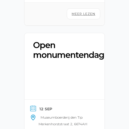
MEER LEZEN
Open
monumentendag
12 SEP
Museumboerderij den Tip
Merkenhorststraat 2, 6674AH