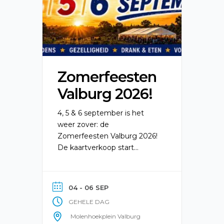
Zomerfeesten
Valburg 2026!
4, 5 & 6 september is het
weer zover: de
Zomerfeesten Valburg 2026!
De kaartverkoop start
binnenkort, dus houd de
socials goed in de gaten…
want dit wil je absoluut niet
04 - 06 SEP
missen! Zet het alvast in je
GEHELE DAG
agenda: Zomerfeesten
Valburg 2026 4, 5 & 6
Molenhoekplein Valburg