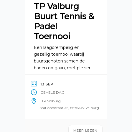
TP Valburg
Buurt Tennis &
Padel
Toernooi
Een laagdrempelig en
gezellig toernooi waarbij
buurtgenoten samen de
banen op gaan, met plezier
en ontmoeting centraal.
13 SEP
GEHELE DAG
TP Valburg
Stationsstraat 36, 6675AW Valburg
MEER LEZEN