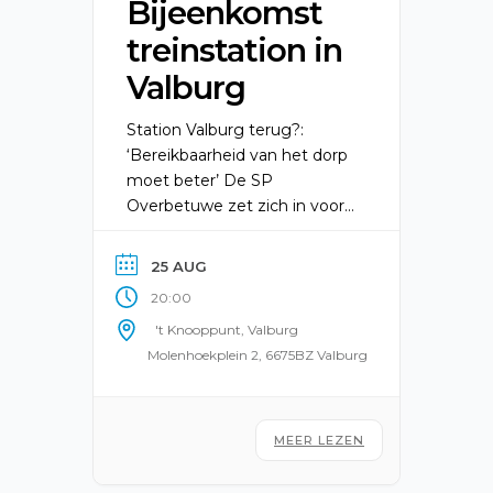
Bijeenkomst
treinstation in
Valburg
Station Valburg terug?:
‘Bereikbaarheid van het dorp
moet beter’ De SP
Overbetuwe zet zich in voor
de terugkeer van een
treinstation in Valburg.
25 AUG
Volgens de partij is de
20:00
bereikbaarheid van het dorp
't Knooppunt, Valburg
met het openbaar vervoer.
Molenhoekplein 2, 6675BZ Valburg
De hele gemeenteraad staat
positief tegenover een
treinstation in Valburg. PRO
heeft al onderzoekende
MEER LEZEN
vragen gesteld aan de Raad.
[…]