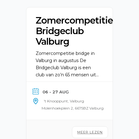
Zomercompetitie
Bridgeclub
Valburg
Zomercompetitie bridge in
Valburg in augustus De
Bridgeclub Valburg is een
club van zo’n 65 mensen uit
Valburg en omstreken die
elke donderdagavond in ‘t
06 - 27 AUG
Knooppunt van Valburg een
't Knooppunt, Valburg
drive met elkaar spelen. Dat
Molenhoekplein 2, 6675BZ Valburg
zijn interessante en leuke
avonden waar er zowel
gelegenheid is om een goed
spel bridge te spelen, alsook
MEER LEZEN