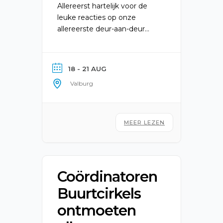
Allereerst hartelijk voor de
leuke reacties op onze
allereerste deur-aan-deur
verkoop van de overheerlijke
koekjes van onze buurtsuper!
De Kinderdorp Koekjes actie
18 - 21 AUG
was een groot succes! Nog
Valburg
maar een paar weken en dan
zal in de laatste week van
zomervakantie eindelijk het
leukste kinderfeest weer van
MEER LEZEN
start gaan! De jeugdleiding
van Kinderdorp Valburg […]
Coördinatoren
Buurtcirkels
ontmoeten