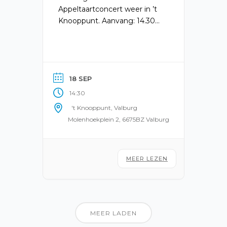
Appeltaartconcert weer in ’t
Knooppunt. Aanvang: 14.30
uur. ’t Knooppunt is om 14.00
uur open. De kosten
bedragen € 7,50. Opgeven
via
ticket@knooppuntvalburg.nl
18 SEP
14:30
't Knooppunt, Valburg
Molenhoekplein 2, 6675BZ Valburg
MEER LEZEN
MEER LADEN