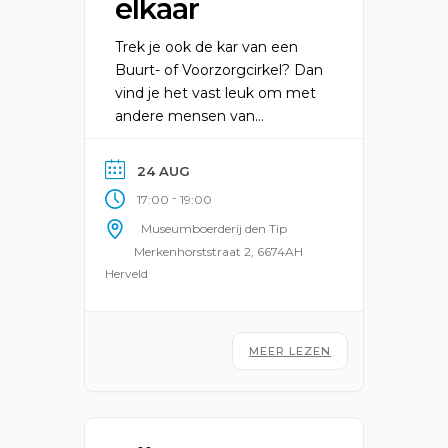
elkaar
Trek je ook de kar van een
Buurt- of Voorzorgcirkel? Dan
vind je het vast leuk om met
andere mensen van
gedachten te wisselen. Op
maandag 24 augustus
24 AUG
organiseren drie inwoners uit
-
17:00
19:00
Elst en Valburg, in
Museumboerderij den Tip
samenwerking met Forte
Merkenhorststraat 2, 6674AH
Welzijn, een bijeenkomst
Herveld
voor de coördinatoren van
Buurtcirkels in de
Overbetuwe in
museumboerderij Den Tip.
MEER LEZEN
Langzamerhand […]