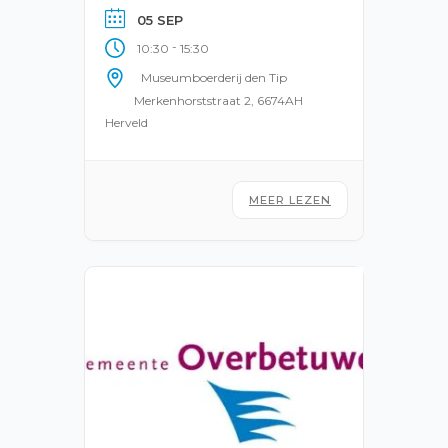
05 SEP
-
10:30
15:30
Museumboerderij den Tip
Merkenhorststraat 2, 6674AH
Herveld
MEER LEZEN